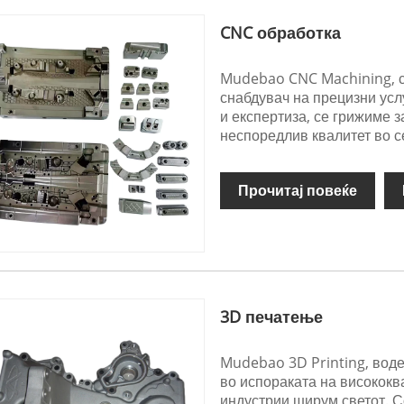
CNC обработка
Mudebao CNC Machining, со
снабдувач на прецизни усл
и експертиза, се грижиме з
неспоредлив квалитет во с
Прочитај повеќе
3D печатење
Mudebao 3D Printing, воде
во испораката на висококв
индустрии ширум светот. С