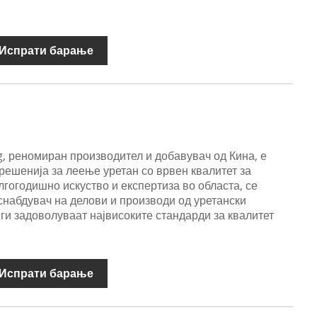
Испрати барање
, реномиран производител и добавувач од Кина, е
решенија за леење уретан со врвен квалитет за
лгогодишно искуство и експертиза во областа, се
снабдувач на делови и производи од уретански
 ги задоволуваат највисоките стандарди за квалитет
Испрати барање