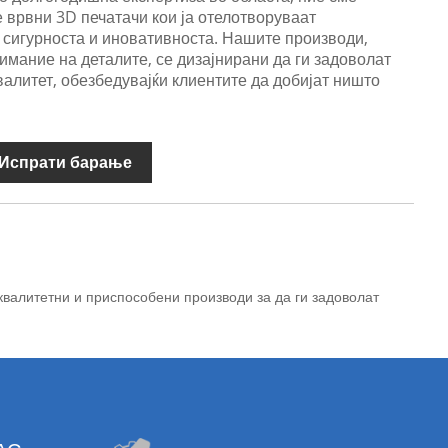
 врвни 3D печатачи кои ја отелотворуваат
 сигурноста и иновативноста. Нашите производи,
имание на деталите, се дизајнирани да ги задоволат
валитет, обезбедувајќи клиентите да добијат ништо
Испрати барање
валитетни и приспособени производи за да ги задоволат