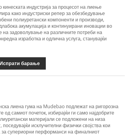
 кинеската индустрија за процесот на лиење
блира како индустриски репер за обезбедување
обени полиуретански компоненти и производи,
длабока акумулација и континуирани иновации во
е на задоволување на различните потреби на
онредна изработка и одлична услуга, станувајќи
Испрати барање
нска лиена гума на Mudebao подлежат на ригорозна
е од самиот почеток, избирајќи ги само најдобрите
лиуретански материјали се подложени на низа
, поседувајќи исклучителни физички својства кои
а за супериорни перформанси на финалниот