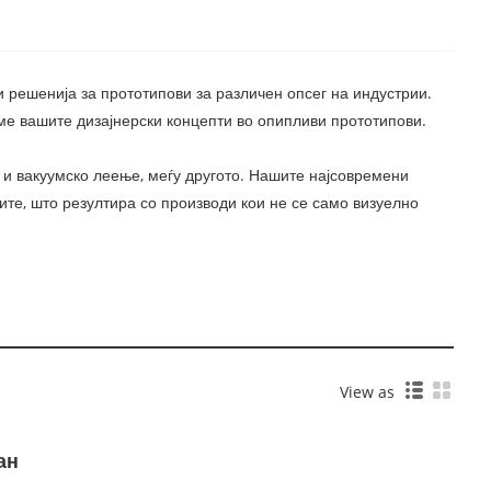
 решенија за прототипови за различен опсег на индустрии.
е вашите дизајнерски концепти во опипливи прототипови.
 и вакуумско леење, меѓу другото. Нашите најсовремени
те, што резултира со производи кои не се само визуелно
View as
ан