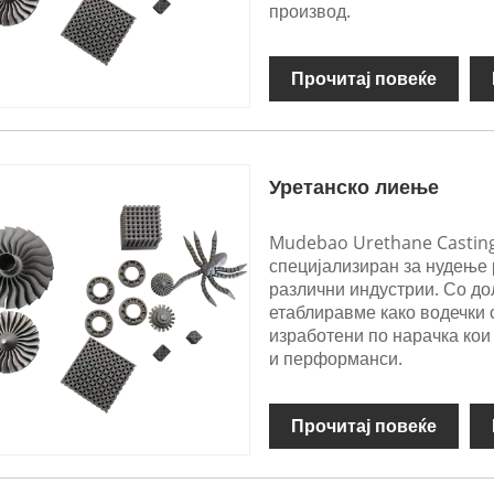
производ.
Прочитај повеќе
Уретанско лиење
Mudebao Urethane Casting
специјализиран за нудење 
различни индустрии. Со до
етаблиравме како водечки 
изработени по нарачка кои
и перформанси.
Прочитај повеќе