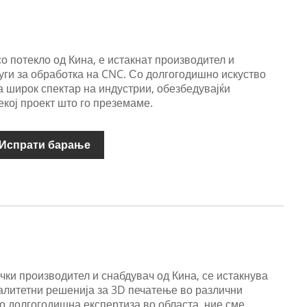
 потекло од Кина, е истакнат производител и
уги за обработка на CNC. Со долгогодишно искуство
а широк спектар на индустрии, обезбедувајќи
екој проект што го преземаме.
Испрати барање
чки производител и снабдувач од Кина, се истакнува
алитетни решенија за 3D печатење во различни
о долгогодишна експертиза во областа, ние сме