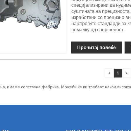
специјализирани да нудиме
суштината на прецизноста,
изработени со прецизно вн
најстрогите стандарди за к
помалку од совршеност.
Прочитај повеќе
<
1
>
на, имаме сопствена фабрика. Можеби ќе ви требаат некои високок