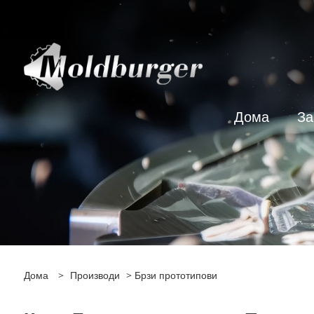
Дома
За
Дома
>
Производи
> Брзи прототипови