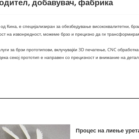
одител, добавувач, фабрика
од Кина, е специјализиран за обезбедување висококвалитетни, брзи
ст на извонредност, можеме брзо и прецизно да ги трансформирам
уги за брзи прототипови, вклучувајќи 3D печатење, CNC обработка
ека секој прототип е направен со прецизност и внимание на детали
Процес на лиење урет