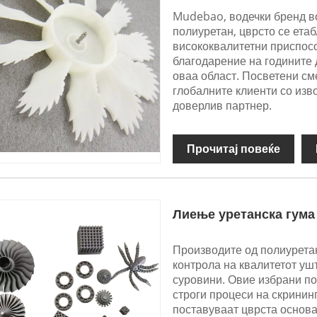
Mudebao, водечки бренд во
полиуретан, цврсто се ета
висококвалитетни приспос
благодарение на годините 
оваа област. Посветени см
глобалните клиенти со изв
доверлив партнер.
Прочитај повеќе
Лиење уретанска гума
Производите од полиурета
контрола на квалитетот ушт
суровини. Овие избрани по
строги процеси на скрининг
поставуваат цврста основ