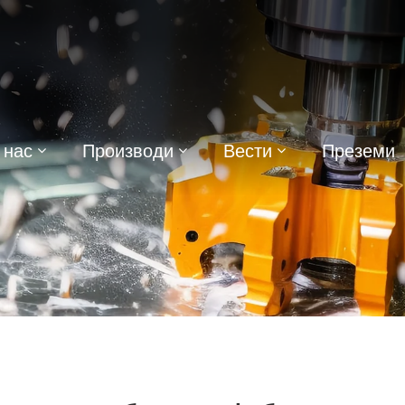
 нас
Производи
Вести
Преземи